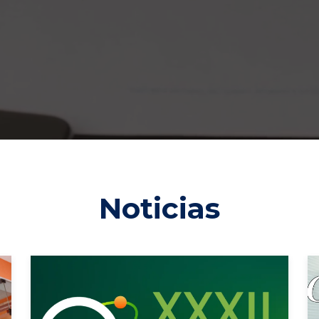
to Académico
Noticias
conomía
ación de los temas relevantes para la sociedad y l
ía peruana.