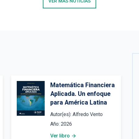
VER MÁS NOTICIAS
Matemática Financiera 
Aplicada. Un enfoque 
para América Latina
Autor(es):
Alfredo Vento
Año:
2026
Ver libro
arrow_forward