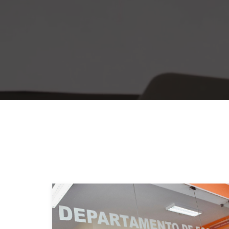
Departamen
de E
Desde 1969, dedicados a la permanente investig
econom