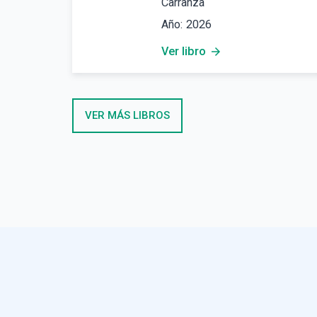
Carranza
Año:
2026
Ver libro
arrow_forward
VER MÁS LIBROS