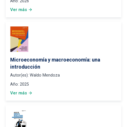
Año:
2026
Ver más
arrow_forward
Microeconomía y macroeconomía: una
introducción
Autor(es):
Waldo Mendoza
Año:
2025
Ver más
arrow_forward