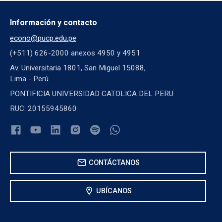
Información y contacto
econo@pucp.edu.pe
(+511) 626-2000 anexos 4950 y 4951
Av. Universitaria 1801, San Miguel 15088,
Lima - Perú
PONTIFICIA UNIVERSIDAD CATOLICA DEL PERU
RUC: 20155945860
mail
CONTÁCTANOS
location_on
UBÍCANOS