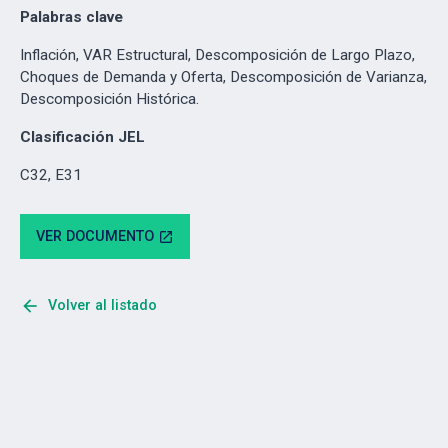
Palabras clave
Inflación, VAR Estructural, Descomposición de Largo Plazo,
Choques de Demanda y Oferta, Descomposición de Varianza,
Descomposición Histórica.
Clasificación JEL
C32, E31
VER DOCUMENTO
open_in_new
arrow_back
Volver al listado