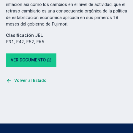
inflación así como los cambios en el nivel de actividad, que el
retraso cambiario es una consecuencia orgánica de la política
de estabilización económica aplicada en sus primeros 18
meses del gobierno de Fujimori.
Clasificación JEL
E31, E42, E52, E65
VER DOCUMENTO
open_in_new
arrow_back
Volver al listado