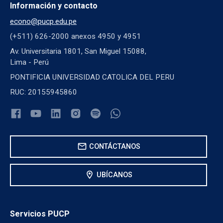
Información y contacto
econo@pucp.edu.pe
(+511) 626-2000 anexos 4950 y 4951
Av. Universitaria 1801, San Miguel 15088,
Lima - Perú
PONTIFICIA UNIVERSIDAD CATOLICA DEL PERU
RUC: 20155945860
mail
CONTÁCTANOS
location_on
UBÍCANOS
Servicios PUCP