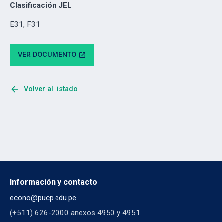
Clasificación JEL
E31, F31
VER DOCUMENTO
open_in_new
arrow_back
Volver al listado
Información y contacto
econo@pucp.edu.pe
(+511) 626-2000 anexos 4950 y 4951