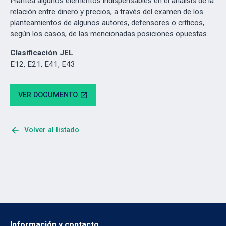
Plantea algunos elementos indispensables en el análisis de la
relación entre dinero y precios, a través del examen de los
planteamientos de algunos autores, defensores o críticos,
según los casos, de las mencionadas posiciones opuestas.
Clasificación JEL
E12, E21, E41, E43
VER DOCUMENTO
open_in_new
arrow_back
Volver al listado
Información y contacto