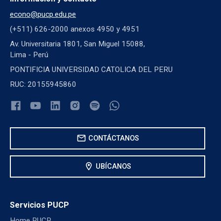
econo@pucp.edu.pe
(+511) 626-2000 anexos 4950 y 4951
Av. Universitaria 1801, San Miguel 15088,
Lima - Perú
PONTIFICIA UNIVERSIDAD CATOLICA DEL PERU
RUC: 20155945860
mail
CONTÁCTANOS
location_on
UBÍCANOS
Servicios PUCP
Home PUCP