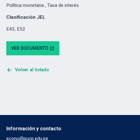
Política monetaria , Tasa de interés
Clasificación JEL
E43, E52
VER DOCUMENTO
open_in_new
arrow_back
Volver al listado
Información y contacto
econo@pucp.edu.pe