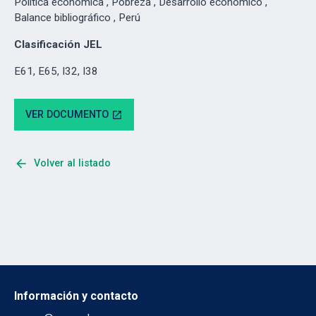
Política económica , Pobreza , Desarrollo económico ,
Balance bibliográfico , Perú
Clasificación JEL
E61, E65, I32, I38
VER DOCUMENTO
open_in_new
arrow_back
Volver al listado
Información y contacto