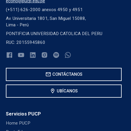
econo@pucp.edu.pe
(+511) 626-2000 anexos 4950 y 4951
Av. Universitaria 1801, San Miguel 15088,
Lima - Perú
PONTIFICIA UNIVERSIDAD CATOLICA DEL PERU
RUC: 20155945860
mail
CONTÁCTANOS
location_on
UBÍCANOS
Servicios PUCP
Home PUCP