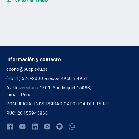
arrow_back
Volver al listado
Información y contacto
econo@pucp.edu.pe
(+511) 626-2000 anexos 4950 y 4951
Av. Universitaria 1801, San Miguel 15088,
Lima - Perú
PONTIFICIA UNIVERSIDAD CATOLICA DEL PERU
RUC: 20155945860