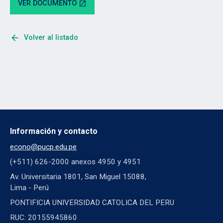
VER DOCUMENTO
open_in_new
arrow_back
Volver al listado
Información y contacto
econo@pucp.edu.pe
(+511) 626-2000 anexos 4950 y 4951
Av. Universitaria 1801, San Miguel 15088,
Lima - Perú
PONTIFICIA UNIVERSIDAD CATOLICA DEL PERU
RUC: 20155945860