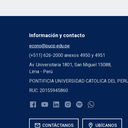
Información y contacto
econo@pucp.edu.pe
(+511) 626-2000 anexos 4950 y 4951
Av. Universitaria 1801, San Miguel 15088,
Lima - Perú
PONTIFICIA UNIVERSIDAD CATOLICA DEL PER
RUC: 20155945860
mail
location_on
CONTÁCTANOS
UBÍCANOS