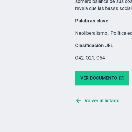
somero balance de sus costo
revela que las bases socia
Palabras clave
Neoliberalismo , Política e
Clasificación JEL
O42, O21, O54
VER DOCUMENTO
open_in_new
arrow_back
Volver al listado