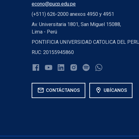
econo@pucp.edu.pe
(+511) 626-2000 anexos 4950 y 4951
Av. Universitaria 1801, San Miguel 15088,
Lima - Perú
PONTIFICIA UNIVERSIDAD CATOLICA DEL PER
RUC: 20155945860
mail
location_on
CONTÁCTANOS
UBÍCANOS