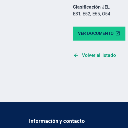
Clasificación JEL
E31, E52, E65, O54
VER DOCUMENTO
open_in_new
arrow_back
Volver al listado
Información y contacto