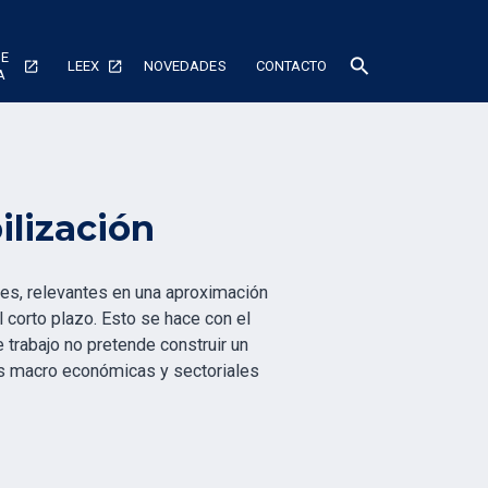
DE
search
LEEX
NOVEDADES
CONTACTO
A
lización
les, relevantes en una aproximación
 corto plazo. Esto se hace con el
 trabajo no pretende construir un
as macro económicas y sectoriales