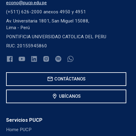
econo@pucp.edu.pe
(+511) 626-2000 anexos 4950 y 4951
Av. Universitaria 1801, San Miguel 15088,
Lima - Perú
PONTIFICIA UNIVERSIDAD CATOLICA DEL PERU
RUC: 20155945860
mail
CONTÁCTANOS
location_on
UBÍCANOS
Servicios PUCP
Home PUCP