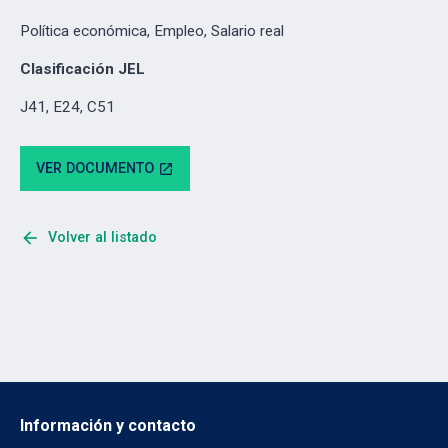
Política económica, Empleo, Salario real
Clasificación JEL
J41, E24, C51
VER DOCUMENTO
open_in_new
arrow_back
Volver al listado
Información y contacto