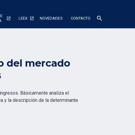
DE
search
LEEX
NOVEDADES
CONTACTO
A
o del mercado
s
 ingresos. Básicamente analiza el
a y la descripción de la determinante