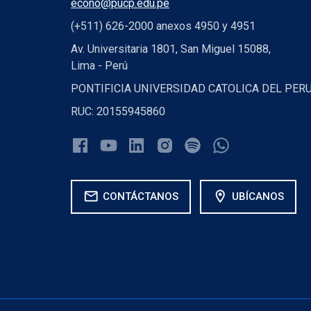
econo@pucp.edu.pe
(+511) 626-2000 anexos 4950 y 4951
Av. Universitaria 1801, San Miguel 15088,
Lima - Perú
PONTIFICIA UNIVERSIDAD CATOLICA DEL PER
RUC: 20155945860
mail
location_on
CONTÁCTANOS
UBÍCANOS