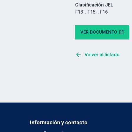
Clasificación JEL
F13 , F15 , F16
VER DOCUMENTO
open_in_new
arrow_back
Volver al listado
Información y contacto