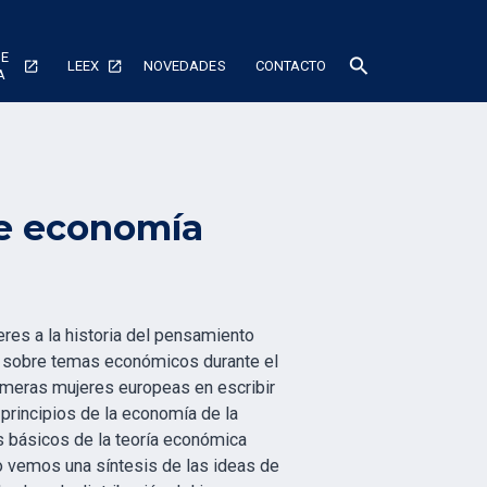
DE
search
LEEX
NOVEDADES
CONTACTO
A
re economía
es a la historia del pensamiento
 sobre temas económicos durante el
rimeras mujeres europeas en escribir
 principios de la economía de la
s básicos de la teoría económica
ro vemos una síntesis de las ideas de