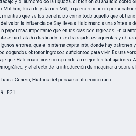
trabajo y el aumento de la riqueza, si bien en su análisis sobre el
 Malthus, Ricardo y James Mill, a quienes conoció personalment
o, mientras que ve los beneficios como todo aquello que obtiene
 del valor, la influencia de Say lleva a Haldimand a una síntesis 
 un papel más importante que en los clásicos ingleses. En cuan
te es un tratado destinado a los trabajadores agrícolas y obreros
unos errores, que el sistema capitalista, donde hay patrones y 
os segundos obtener ingresos suficientes para vivir. Es una vers
guaje que Haldimand cree comprenderán mejor los trabajadores.
mográfico, y el efecto de la introducción de maquinaria sobre e
lásica, Género, Historia del pensamiento económico
19 , B31