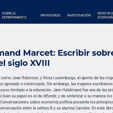
SOBRE EL
REVISTA 
PROFESORES
INVESTIGACIÓN
DEPARTAMENTO
ECONOMÍ
mand Marcet: Escribir sob
el siglo XVIII
como Joan Robinson, y Rosa Luxemburgo, el aporte de las mujer
 ignorado o minimizado. Sin embargo, las mujeres escribieron
acceso limitado a la educación. Jane Haldimand fue una de las p
bien su papel es el de difundir, y de sintetizar a su manera los
o Conversaciones sobre economía política presenta los principio
conversación entre la señora B y su alumna Caroline. En este lib