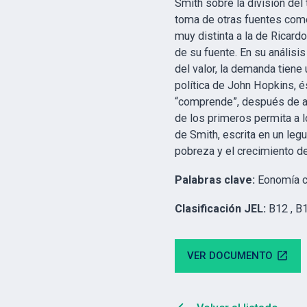
Smith sobre la división del 
toma de otras fuentes como
muy distinta a la de Ricard
de su fuente. En su análisis
del valor, la demanda tiene
política de John Hopkins, és
“comprende”, después de alg
de los primeros permita a l
de Smith, escrita en un le
pobreza y el crecimiento de
Palabras clave:
Eonomía c
Clasificación JEL:
B12 , B
VER DOCUMENTO
open_in_new