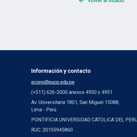
arrow_back
Volver al listado
Información y contacto
econo@pucp.edu.pe
(+511) 626-2000 anexos 4950 y 4951
Av. Universitaria 1801, San Miguel 15088,
Lima - Perú
PONTIFICIA UNIVERSIDAD CATOLICA DEL PER
RUC: 20155945860