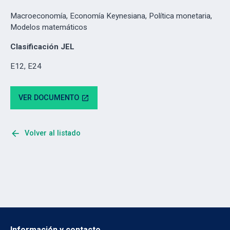
Macroeconomía, Economía Keynesiana, Política monetaria,
Modelos matemáticos
Clasificación JEL
E12, E24
VER DOCUMENTO
open_in_new
arrow_back
Volver al listado
Información y contacto