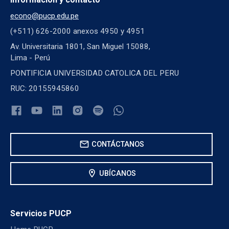
econo@pucp.edu.pe
(+511) 626-2000 anexos 4950 y 4951
Av. Universitaria 1801, San Miguel 15088,
Lima - Perú
PONTIFICIA UNIVERSIDAD CATOLICA DEL PERU
RUC: 20155945860
mail
CONTÁCTANOS
location_on
UBÍCANOS
Servicios PUCP