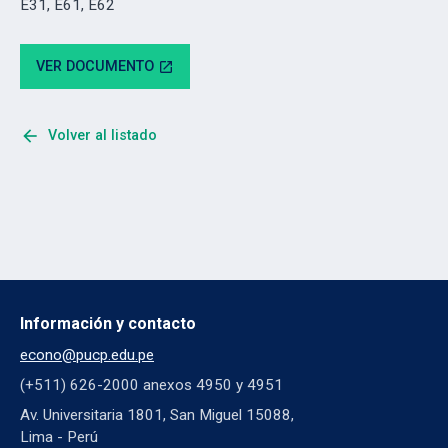
E31, E61, E62
VER DOCUMENTO
open_in_new
arrow_back
Volver al listado
Información y contacto
econo@pucp.edu.pe
(+511) 626-2000 anexos 4950 y 4951
Av. Universitaria 1801, San Miguel 15088,
Lima - Perú