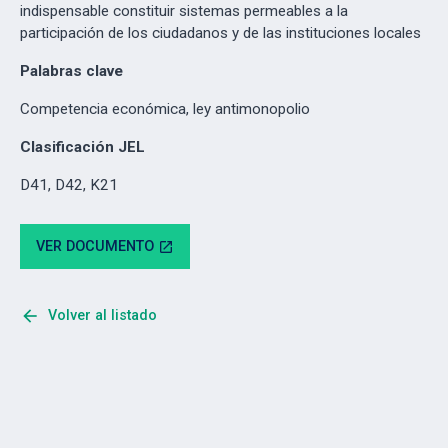
indispensable constituir sistemas permeables a la
participación de los ciudadanos y de las instituciones locales
Palabras clave
Competencia económica, ley antimonopolio
Clasificación JEL
D41, D42, K21
VER DOCUMENTO
open_in_new
arrow_back
Volver al listado