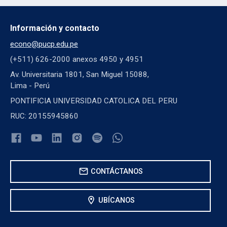
Información y contacto
econo@pucp.edu.pe
(+511) 626-2000 anexos 4950 y 4951
Av. Universitaria 1801, San Miguel 15088,
Lima - Perú
PONTIFICIA UNIVERSIDAD CATOLICA DEL PERU
RUC: 20155945860
mail
CONTÁCTANOS
location_on
UBÍCANOS