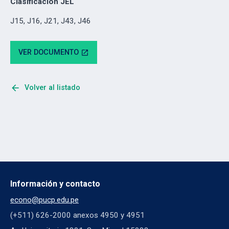
Clasificación JEL
J15, J16, J21, J43, J46
VER DOCUMENTO
open_in_new
arrow_back
Volver al listado
Información y contacto
econo@pucp.edu.pe
(+511) 626-2000 anexos 4950 y 4951