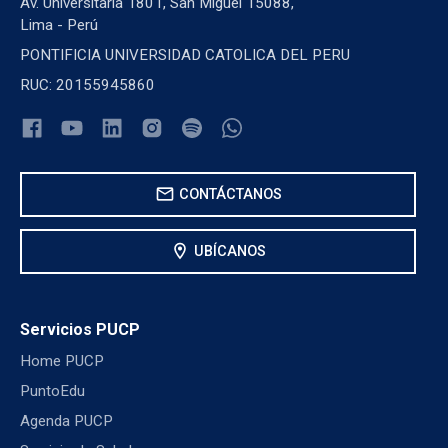
Av. Universitaria 1801, San Miguel 15088,
Lima - Perú
PONTIFICIA UNIVERSIDAD CATOLICA DEL PERU
RUC: 20155945860
mail
CONTÁCTANOS
location_on
UBÍCANOS
Servicios PUCP
Home PUCP
PuntoEdu
Agenda PUCP