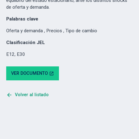
equilibrio del estado estacionario, ante los distintos shocks
de oferta y demanda.
Palabras clave
Oferta y demanda , Precios , Tipo de cambio
Clasificación JEL
E12, E30
VER DOCUMENTO
open_in_new
arrow_back
Volver al listado