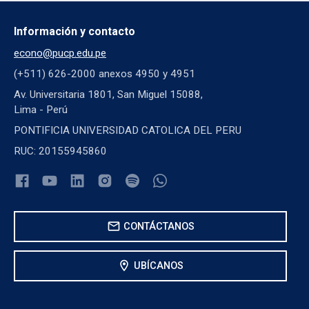
Información y contacto
econo@pucp.edu.pe
(+511) 626-2000 anexos 4950 y 4951
Av. Universitaria 1801, San Miguel 15088,
Lima - Perú
PONTIFICIA UNIVERSIDAD CATOLICA DEL PERU
RUC: 20155945860
mail
CONTÁCTANOS
location_on
UBÍCANOS