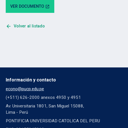
VER DOCUMENTO
open_in_new
arrow_back
Volver al listado
Información y contacto
econo@pucp.edu.pe
(+511) 626-2000 anexos 4950 y 4951
Av. Universitaria 1801, San Miguel 15088,
Lima - Perú
PONTIFICIA UNIVERSIDAD CATOLICA DEL PERU