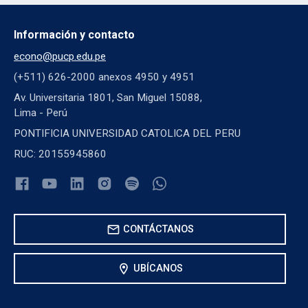
Información y contacto
econo@pucp.edu.pe
(+511) 626-2000 anexos 4950 y 4951
Av. Universitaria 1801, San Miguel 15088,
Lima - Perú
PONTIFICIA UNIVERSIDAD CATOLICA DEL PERU
RUC: 20155945860
mail
CONTÁCTANOS
location_on
UBÍCANOS