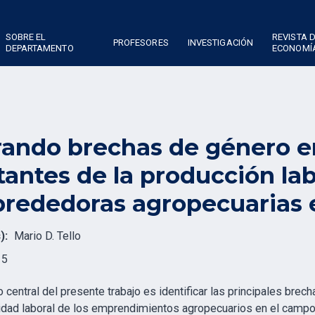
SOBRE EL
REVISTA 
PROFESORES
INVESTIGACIÓN
DEPARTAMENTO
ECONOMÍ
rando brechas de género e
tantes de la producción la
rededoras agropecuarias e
):
Mario D. Tello
15
o central del presente trabajo es identificar las principales brec
idad laboral de los emprendimientos agropecuarios en el campo