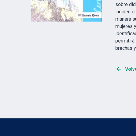
sobre dic
inciden e
manera su
mujeres y
identific
permitirá
brechas y
arrow_back
Volve