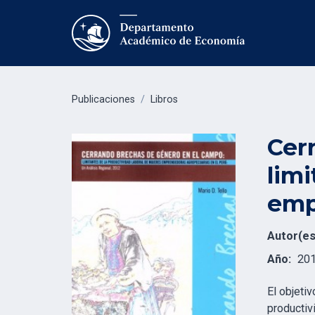
Publicaciones
/
Libros
Cer
limi
emp
Autor(es
Año:
20
El objetiv
productiv