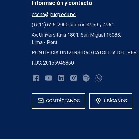
Información y contacto
econo@pucp.edu.pe
(+511) 626-2000 anexos 4950 y 4951
Av. Universitaria 1801, San Miguel 15088,
Lima - Perú
PONTIFICIA UNIVERSIDAD CATOLICA DEL PER
RUC: 20155945860
mail
location_on
CONTÁCTANOS
UBÍCANOS