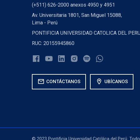
(+511) 626-2000 anexos 4950 y 4951
Av. Universitaria 1801, San Miguel 15088,
Lima - Perú
PONTIFICIA UNIVERSIDAD CATOLICA DEL PER
RUC: 20155945860
mail
location_on
CONTÁCTANOS
UBÍCANOS
© 2023 Pontificia Universidad Católica del Perú. Tod