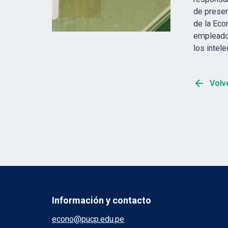
de presen
de la Eco
empleado,
los intel
arrow_back
Volve
Información y contacto
econo@pucp.edu.pe