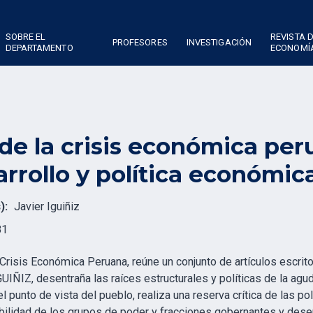
SOBRE EL
REVISTA 
PROFESORES
INVESTIGACIÓN
DEPARTAMENTO
ECONOMÍ
de la crisis económica per
rrollo y política económic
):
Javier Iguiñiz
81
Crisis Económica Peruana, reúne un conjunto de artículos escrito
UIÑIZ, desentraña las raíces estructurales y políticas de la agu
el punto de vista del pueblo, realiza una reserva crítica de las 
ilidad de los grupos de poder y fracciones gobernantes y desen