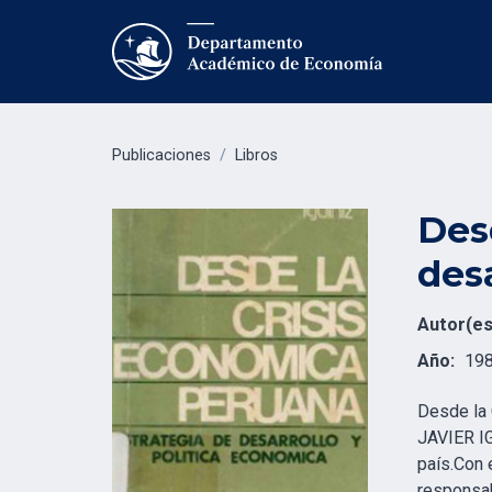
Publicaciones
/
Libros
Des
desa
Autor(es
Año:
19
Desde la 
JAVIER IG
país.Con 
responsab