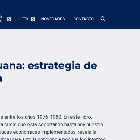
DE
search
LEEX
NOVEDADES
CONTACTO
A
uana: estrategia de
a
s entre los años 1976-1980. En este libro,
da crisis que está soportando hasta hoy nuestro
políticas económicas implementadas, revela la
mascara ante la conciencia popular los intentos