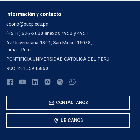
Información y contacto
econo@pucp.edu.pe
(+511) 626-2000 anexos 4950 y 4951
Av. Universitaria 1801, San Miguel 15088,
Lima - Perú
PONTIFICIA UNIVERSIDAD CATOLICA DEL PERU
RUC: 20155945860
mail
CONTÁCTANOS
location_on
UBÍCANOS