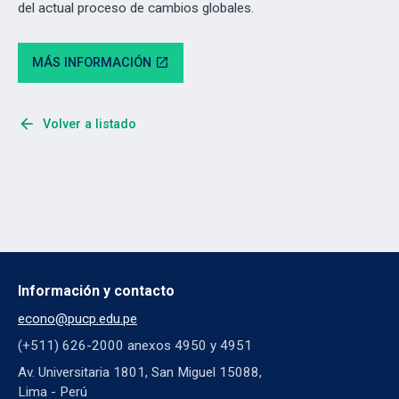
del actual proceso de cambios globales.
MÁS INFORMACIÓN
open_in_new
arrow_back
Volver a listado
Información y contacto
econo@pucp.edu.pe
(+511) 626-2000 anexos 4950 y 4951
Av. Universitaria 1801, San Miguel 15088,
Lima - Perú