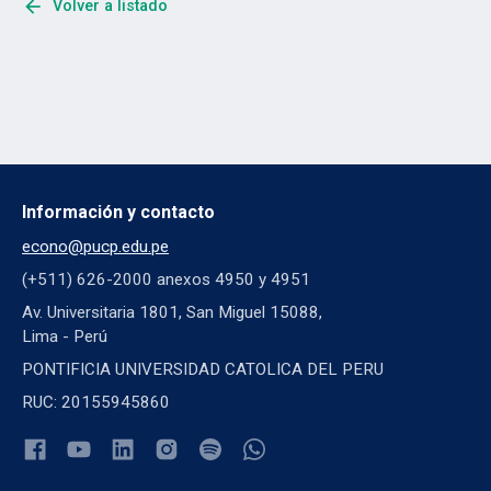
arrow_back
Volver a listado
Información y contacto
econo@pucp.edu.pe
(+511) 626-2000 anexos 4950 y 4951
Av. Universitaria 1801, San Miguel 15088,
Lima - Perú
PONTIFICIA UNIVERSIDAD CATOLICA DEL PERU
RUC: 20155945860