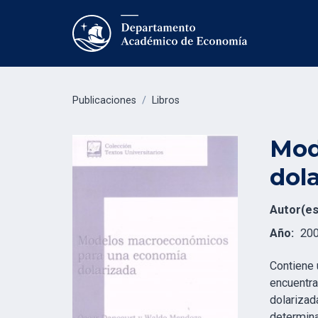
Publicaciones
/
Libros
Mod
dol
Autor(es
Año:
20
Contiene
encuentra
dolarizad
determina