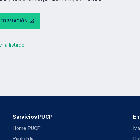
NFORMACIÓN
open_in_new
r a listado
Servicios PUCP
En
Home PUCP
Ma
PuntoEdu
Do