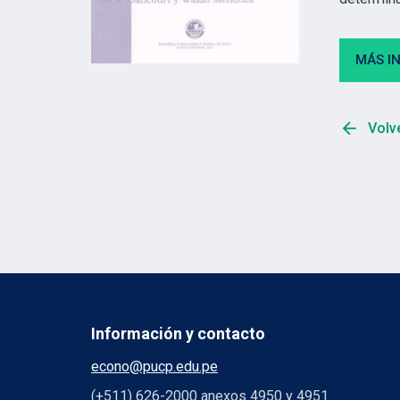
MÁS I
arrow_back
Volve
Información y contacto
econo@pucp.edu.pe
(+511) 626-2000 anexos 4950 y 4951