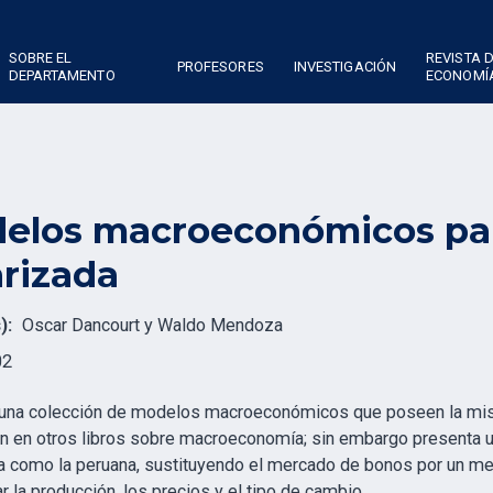
SOBRE EL
REVISTA 
PROFESORES
INVESTIGACIÓN
DEPARTAMENTO
ECONOMÍ
elos macroeconómicos pa
arizada
):
Oscar Dancourt y Waldo Mendoza
02
 una colección de modelos macroeconómicos que poseen la mis
n en otros libros sobre macroeconomía; sin embargo presenta 
a como la peruana, sustituyendo el mercado de bonos por un m
r la producción, los precios y el tipo de cambio.