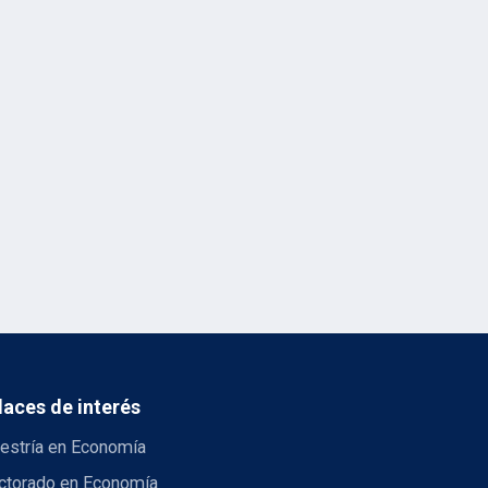
laces de interés
estría en Economía
ctorado en Economía