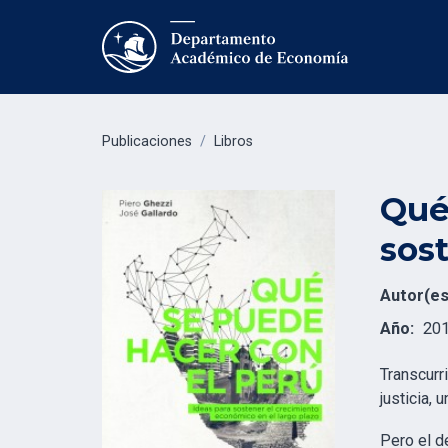
Publicaciones
/
Libros
Qué
sost
Autor(es
Año:
20
Transcurr
justicia,
Pero el d