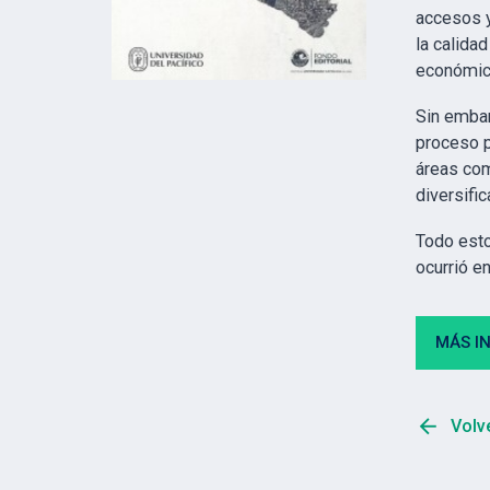
accesos y
la calida
económic
Sin embar
proceso p
áreas com
diversifi
Todo esto
ocurrió e
MÁS I
arrow_back
Volve