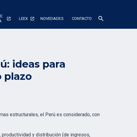
DE
search
LEEX
NOVEDADES
CONTACTO
A
ú: ideas para
o plazo
as estructurales, el Perú es considerado, con
roductividad y distribución (de ingresos,