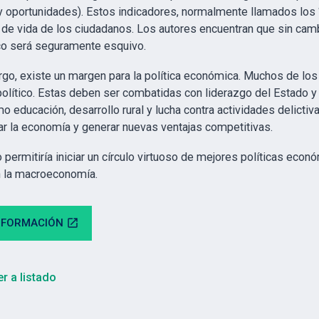
 oportunidades). Estos indicadores, normalmente llamados los “
d de vida de los ciudadanos. Los autores encuentran que sin cam
o será seguramente esquivo.
go, existe un margen para la política económica. Muchos de los 
olítico. Estas deben ser combatidas con liderazgo del Estado y
o educación, desarrollo rural y lucha contra actividades delicti
car la economía y generar nuevas ventajas competitivas.
 permitiría iniciar un círculo virtuoso de mejores políticas econ
n la macroeconomía.
NFORMACIÓN
open_in_new
r a listado