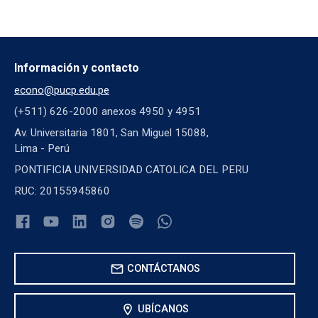
Información y contacto
econo@pucp.edu.pe
(+511) 626-2000 anexos 4950 y 4951
Av. Universitaria 1801, San Miguel 15088,
Lima - Perú
PONTIFICIA UNIVERSIDAD CATOLICA DEL PERU
RUC: 20155945860
mail
CONTÁCTANOS
location_on
UBÍCANOS