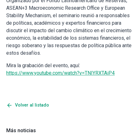
Organizado por el Fondo Latinoamericano de Reservas,
ASEAN+3 Macroeconomic Research Office y European
Stability Mechanism, el seminario reunió a responsables
de políticas, académicos y expertos financieros para
discutir el impacto del cambio climático en el crecimiento
económico, la estabilidad de los sistemas financieros, el
riesgo soberano y las respuestas de política pública ante
estos desafíos.
Mira la grabación del evento, aquí:
https://www.youtube.com/watch?v=TNIYRXTAiP4
arrow_back
Volver al listado
Más noticias