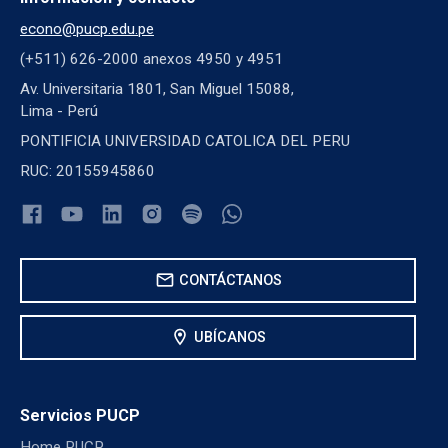
econo@pucp.edu.pe
(+511) 626-2000 anexos 4950 y 4951
Av. Universitaria 1801, San Miguel 15088,
Lima - Perú
PONTIFICIA UNIVERSIDAD CATOLICA DEL PERU
RUC: 20155945860
mail
CONTÁCTANOS
location_on
UBÍCANOS
Servicios PUCP
Home PUCP