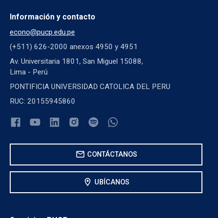
Información y contacto
econo@pucp.edu.pe
(+511) 626-2000 anexos 4950 y 4951
Av. Universitaria 1801, San Miguel 15088,
Lima - Perú
PONTIFICIA UNIVERSIDAD CATOLICA DEL PERU
RUC: 20155945860
mail
CONTÁCTANOS
location_on
UBÍCANOS