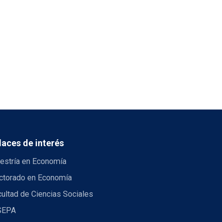
laces de interés
estría en Economía
ctorado en Economía
ultad de Ciencias Sociales
SEPA