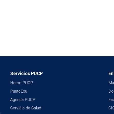
Servicios PUCP
En
Home PUCP
Ma
PuntoEdu
Do
Agenda PUCP
Fac
Servicio de Salud
CI