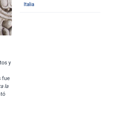
Italia
etos y
s fue
a la
ntó