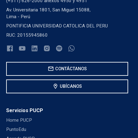
(+511) 626-2000 anexos 4950 y 4951
Av. Universitaria 1801, San Miguel 15088,
Lima - Perú
PONTIFICIA UNIVERSIDAD CATOLICA DEL PERU
RUC: 20155945860
mail
CONTÁCTANOS
location_on
UBÍCANOS
Servicios PUCP
Home PUCP
PuntoEdu