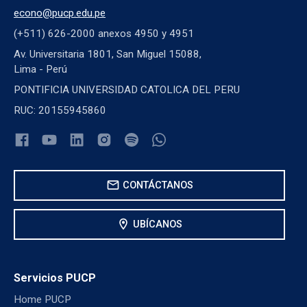
econo@pucp.edu.pe
(+511) 626-2000 anexos 4950 y 4951
Av. Universitaria 1801, San Miguel 15088,
Lima - Perú
PONTIFICIA UNIVERSIDAD CATOLICA DEL PERU
RUC: 20155945860
mail
CONTÁCTANOS
location_on
UBÍCANOS
Servicios PUCP
Home PUCP