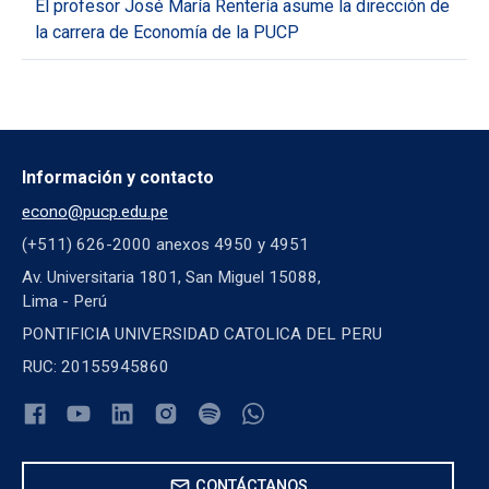
El profesor José María Rentería asume la dirección de
la carrera de Economía de la PUCP
Información y contacto
econo@pucp.edu.pe
(+511) 626-2000 anexos 4950 y 4951
Av. Universitaria 1801, San Miguel 15088,
Lima - Perú
PONTIFICIA UNIVERSIDAD CATOLICA DEL PERU
RUC: 20155945860
mail
CONTÁCTANOS