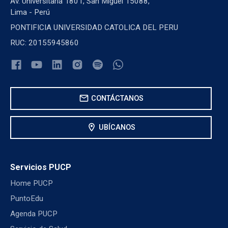
Av. Universitaria 1801, San Miguel 15088,
Lima - Perú
PONTIFICIA UNIVERSIDAD CATOLICA DEL PERU
RUC: 20155945860
mail
CONTÁCTANOS
location_on
UBÍCANOS
Servicios PUCP
Home PUCP
PuntoEdu
Agenda PUCP