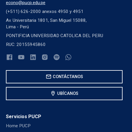
econo@pucp.edu.pe
(+511) 626-2000 anexos 4950 y 4951
Av. Universitaria 1801, San Miguel 15088,
Lima - Perú
PONTIFICIA UNIVERSIDAD CATOLICA DEL PERU
RUC: 20155945860
mail
CONTÁCTANOS
location_on
UBÍCANOS
Servicios PUCP
Home PUCP