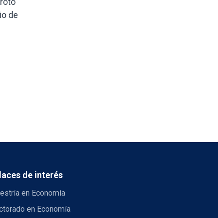
roto
io de
laces de interés
estría en Economía
ctorado en Economía