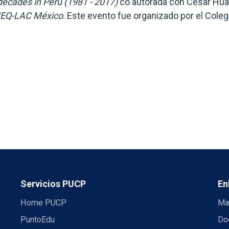
 decades in Peru (1981 - 2017)
co autorada con César Hua
NEQ-LAC México
. Este evento fue organizado por el Coleg
Servicios PUCP
En
Home PUCP
Ma
PuntoEdu
Do