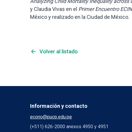
Analyzing Child Mortality Inequality across
y Claudia Vivas en el
Primer Encuentro ECI
México y realizado en la Ciudad de México.
arrow_back
Volver al listado
Información y contacto
econo@pucp.edu.pe
(+511) 626-2000 anexos 4950 y 4951