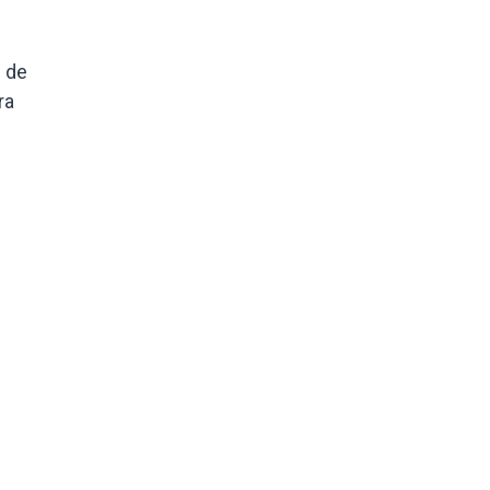
n de
ra