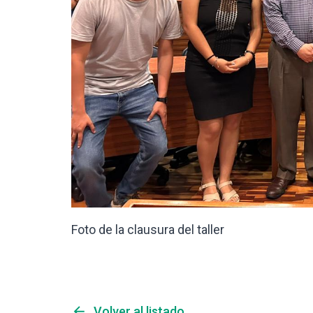
Foto de la clausura del taller
arrow_back
Volver al listado