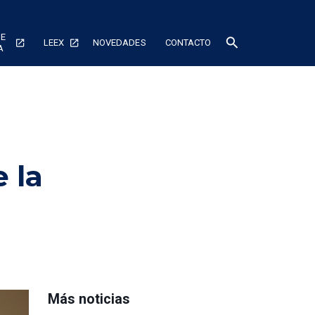
DE
search
LEEX
NOVEDADES
CONTACTO
A
 la
Más noticias