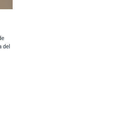
de
a del