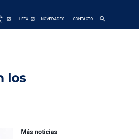
DE
search
LEEX
NOVEDADES
CONTACTO
A
n los
Más noticias