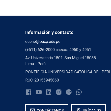
Información y contacto
econo@pucp.edu.pe
(+511) 626-2000 anexos 4950 y 4951
Av. Universitaria 1801, San Miguel 15088,
Lima - Perú
PONTIFICIA UNIVERSIDAD CATOLICA DEL PER
RUC: 20155945860
mail
location_on
CONTÁCTANOS
UBÍCANOS