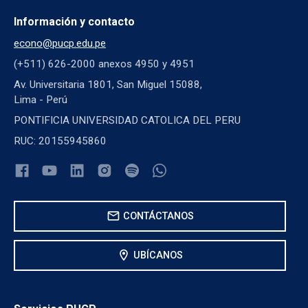
Información y contacto
econo@pucp.edu.pe
(+511) 626-2000 anexos 4950 y 4951
Av. Universitaria 1801, San Miguel 15088,
Lima - Perú
PONTIFICIA UNIVERSIDAD CATOLICA DEL PERU
RUC: 20155945860
mail
CONTÁCTANOS
location_on
UBÍCANOS