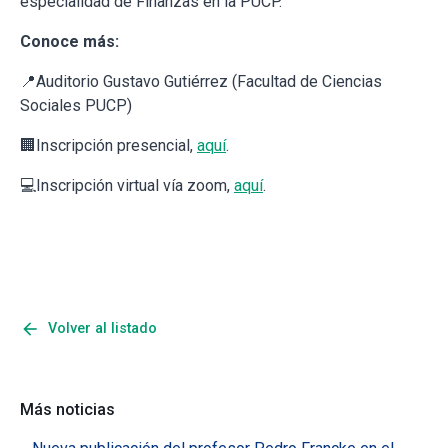
especialidad de Finanzas en la PUCP.
Conoce más:
📍Auditorio Gustavo Gutiérrez (Facultad de Ciencias
Sociales PUCP)
🏢Inscripción presencial,
aquí
.
💻Inscripción virtual vía zoom,
aquí
.
arrow_back
Volver al listado
Más noticias