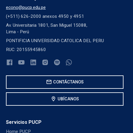
econo@pucp.edu.pe
(+511) 626-2000 anexos 4950 y 4951
Av. Universitaria 1801, San Miguel 15088,
Lima - Perú
PONTIFICIA UNIVERSIDAD CATOLICA DEL PERU
RUC: 20155945860
mail
CONTÁCTANOS
location_on
UBÍCANOS
Servicios PUCP
Home PUCP